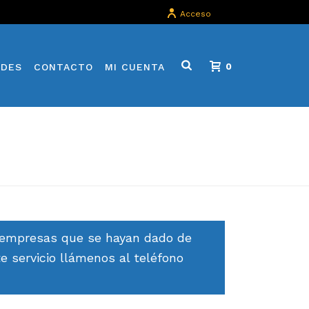
Acceso
ADES
CONTACTO
MI CUENTA
0
a empresas que se hayan dado de
e servicio llámenos al teléfono