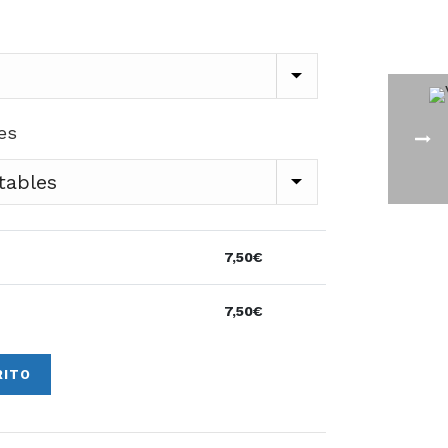
es
7,50
€
7,50
€
RITO