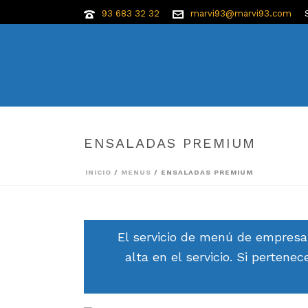
93 683 32 32
marvi93@marvi93.com
ENSALADAS PREMIUM
INICIO
/
MENUS
/ ENSALADAS PREMIUM
El servicio de menú de empresa
alta en el servicio. Si perten