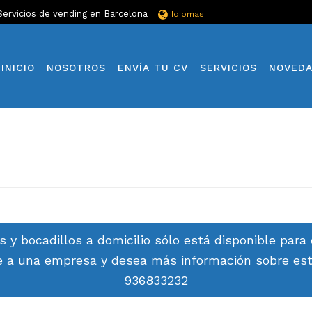
Servicios de vending en Barcelona
Idiomas
INICIO
NOSOTROS
ENVÍA TU CV
SERVICIOS
NOVED
s y bocadillos a domicilio sólo está disponible par
ece a una empresa y desea más información sobre est
936833232