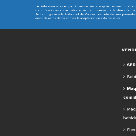
Le informamos que podrá revocar en cualquier momento el con
comunicaciones comerciales enviando un e-mail a la dirección d
Podrá dirigirse a la Autoridad de Control competente para presenta
envío de estos datos implica la aceptación de esta cláusula.
VEND
SER
Bebi
Máq
comid
Máq
bebida
Fue