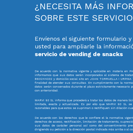
¿NECESITA MÁS INFO
SOBRE ESTE SERVICIO
Envíenos el siguiente formulario 
usted para ampliarle la informaci
servicio de vending de snacks
De acuerdo con la normativa vigente y aplicable en materia en Pr
informamos que sus datos serán incorporados al sistema de trata
B60244332 y domicilio social sito en JOAN TORRUELLA I URPINA
finalidad de atender sus consultas. En cumplimiento con la norma
datos serán conservados durante el plazo estrictamente necesario 
con anterioridad.
MARVI 93 SL informa que procederá a tratar los datos de manera lícit
limitada, exacta y actualizada. Es por ello que MARVI 93 SL s
razonables para que estos se supriman o rectifiquen sin dilación cu
De acuerdo con los derechos que le confiere el la normativa vigent
derechos de acceso, rectificación, limitación de tratamiento, supresió
sus datos de carácter personal así como del consentimiento pre
dirigiendo su petición a la dirección postal indicada más arriba o a