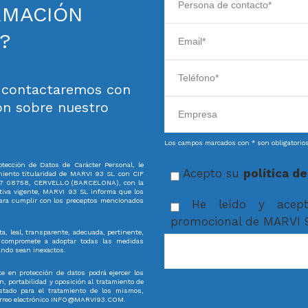
RMACIÓN
?
y contactaremos con
ón sobre nuestro
Los campos marcados con * son obligatorio
otección de Datos de Carácter Personal, le
Acepto su
política d
miento titularidad de MARVI 93 SL con CIF
 7 08758, CERVELLO (BARCELONA), con la
tiva vigente, MARVI 93 SL informa que los
para cumplir con los preceptos mencionados
He leído y acept
promocional de MARVI 9
a, leal, transparente, adecuada, pertinente,
e compromete a adoptar todas las medidas
ando sean inexactos.
e en protección de datos podrá ejercer los
n, portabilidad y oposición al tratamiento de
stado para el tratamiento de los mismos,
l correo electrónico INFO@MARVI93.COM.