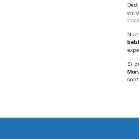
Dedi
en d
boca
Nues
beb
expe
Si q
Marv
cont