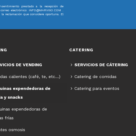
sentimiento prestado a la recepción de
e correo electrónico: INFO@MARVI93.COM .
r la reclamación que considere oportuna. El
ING
CATERING
VICIOS DE VENDING
SERVICIOS DE CÁTERING
das calientes (café, te, etc…)
Catering de comidas
uinas expendedoras de
Catering para eventos
a y snacks
uinas expendedoras de
s frías
ntes osmosis