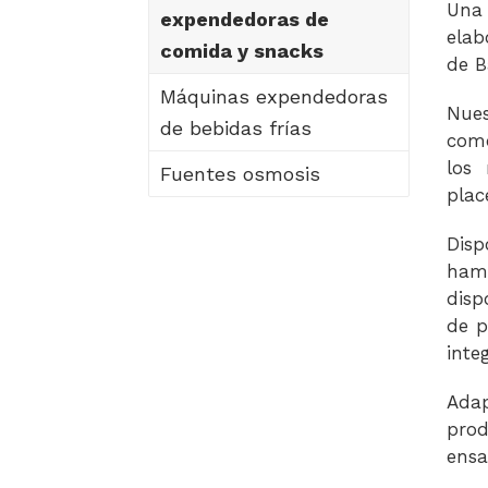
Una
expendedoras de
elab
comida y snacks
de B
Máquinas expendedoras
Nues
de bebidas frías
como
los
Fuentes osmosis
plac
Disp
hamb
disp
de p
inte
Ada
prod
ensa