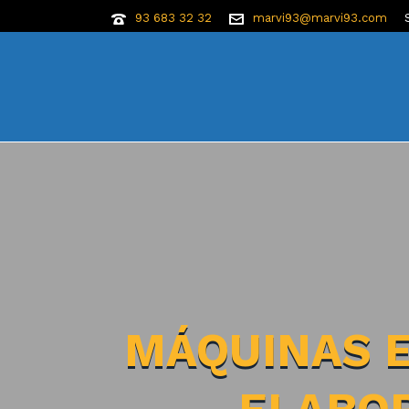
93 683 32 32
marvi93@marvi93.com
MÁQUINAS 