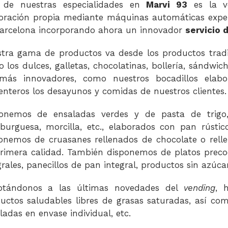
 de nuestras especialidades en
Marvi 93
es la v
oración propia mediante máquinas automáticas exp
arcelona incorporando ahora un innovador
servicio 
tra gama de productos va desde los productos tradici
 los dulces, galletas, chocolatinas, bollería, sándwiche
 más innovadores, como nuestros bocadillos elab
enteros los desayunos y comidas de nuestros clientes.
onemos de ensaladas verdes y de pasta de trigo, 
urguesa, morcilla, etc., elaborados con pan rústic
onemos de cruasanes rellenados de chocolate o relle
rimera calidad. También disponemos de platos precoc
grales, panecillos de pan integral, productos sin azúcar
ptándonos a las últimas novedades del
vending
, 
uctos saludables libres de grasas saturadas, así com
ladas en envase individual, etc.