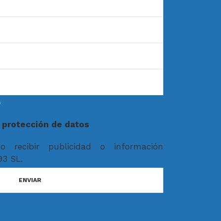
s
e protección de datos
o recibir publicidad o información
3 SL.