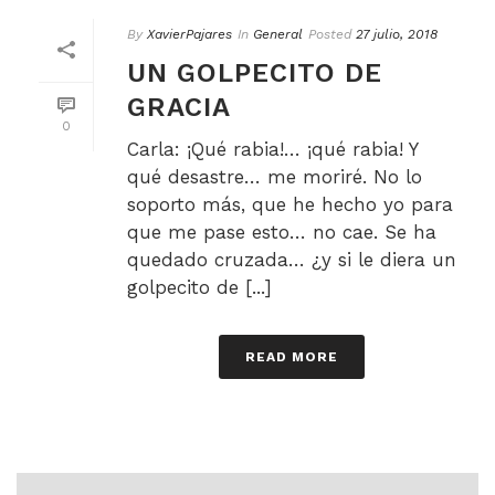
By
XavierPajares
In
General
Posted
27 julio, 2018
UN GOLPECITO DE
GRACIA
0
Carla: ¡Qué rabia!… ¡qué rabia! Y
qué desastre… me moriré. No lo
soporto más, que he hecho yo para
que me pase esto… no cae. Se ha
quedado cruzada… ¿y si le diera un
golpecito de [...]
READ MORE