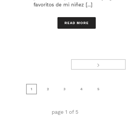
favoritos de mi niñez [...]
READ MORE
1
2
3
4
5
page
1
of
5