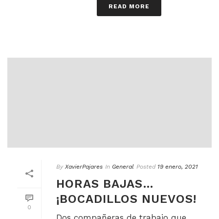
READ MORE
By
XavierPajares
In
General
Posted
19 enero, 2021
HORAS BAJAS…
¡BOCADILLOS NUEVOS!
0
Dos compañeras de trabajo que