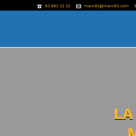
93 683 32 32
marvi93@marvi93.com
LA