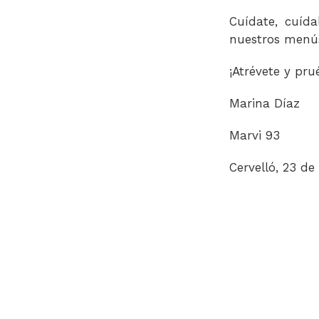
Cuídate, cuíd
nuestros menús
¡Atrévete y pru
Marina Díaz
Marvi 93
Cervelló, 23 d