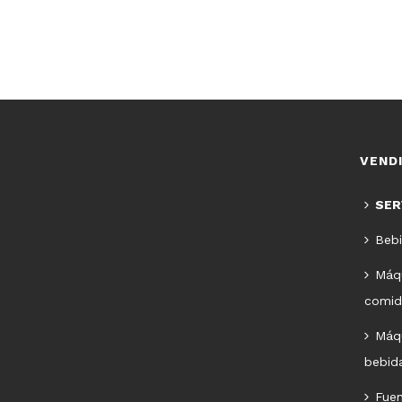
VEND
SER
Bebi
Máq
comid
Máq
bebida
Fue