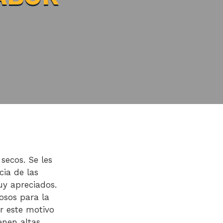
 secos. Se les
ia de las
uy apreciados.
osos para la
or este motivo
enen altas