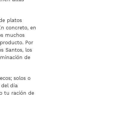
de platos
En concreto, en
mos muchos
 producto. Por
os Santos, los
ominación de
ecos; solos o
 del día
do tu ración de