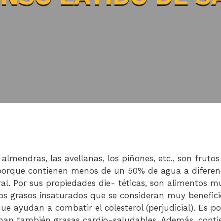
 almendras, las avellanas, los piñones, etc., son frutos
orque contienen menos de un 50% de agua a diferenc
al. Por sus propiedades die- téticas, son alimentos m
os grasos insaturados que se consideran muy benefici
ue ayudan a combatir el colesterol (perjudicial). Es p
an también grasas cardio-saludables. Además, conti