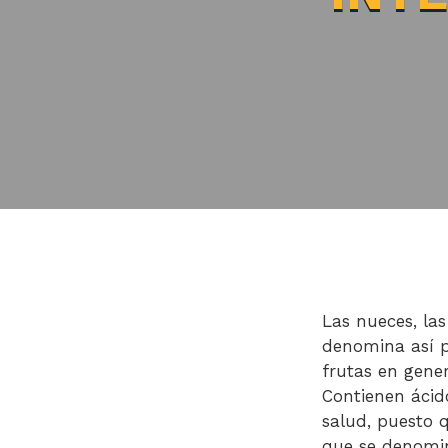
Las nueces, las
denomina así p
frutas en gener
Contienen ácid
salud, puesto q
que se denomin