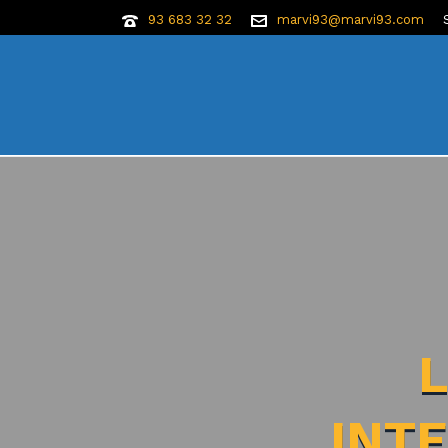
93 683 32 32
marvi93@marvi93.com
L
INT