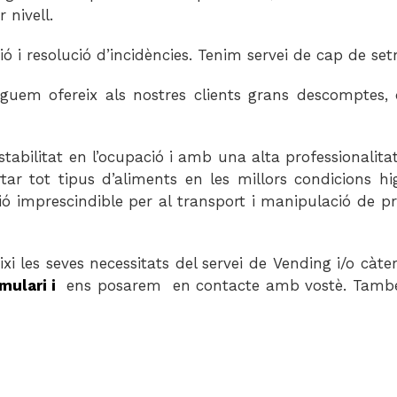
 nivell.
 i resolució d’incidències. Tenim servei de cap de se
em ofereix als nostres clients grans descomptes, di
ilitat en l’ocupació i amb una alta professionalitat
rtar tot tipus d’aliments en les millors condicions h
ió imprescindible per al transport i manipulació de pro
i les seves necessitats del servei de Vending i/o càte
mulari
i
ens posarem en contacte amb vostè. També 