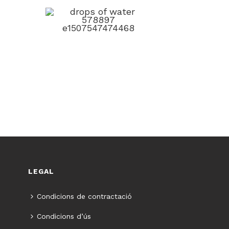
A
FONTS D'OSMOSIS
+ informació
LEGAL
Condicions de contractació
Condicions d’ús