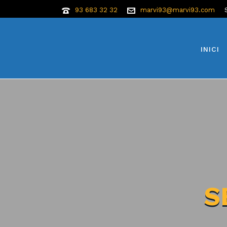
93 683 32 32
marvi93@marvi93.com
INICI
S