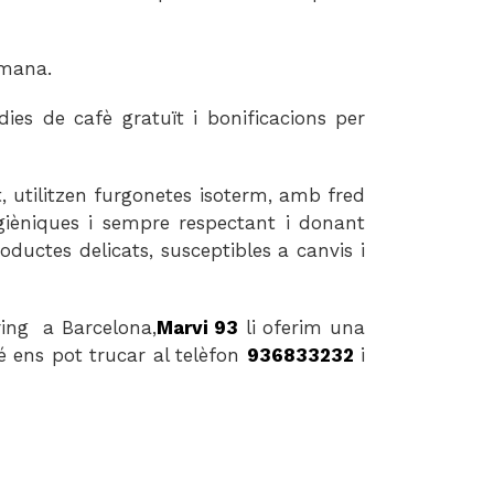
tmana.
es de cafè gratuït i bonificacions per
, utilitzen furgonetes isoterm, amb fred
igièniques i sempre respectant i donant
ductes delicats, susceptibles a canvis i
ring a Barcelona,
Marvi 93
li oferim una
ens pot trucar al telèfon
936833232
i