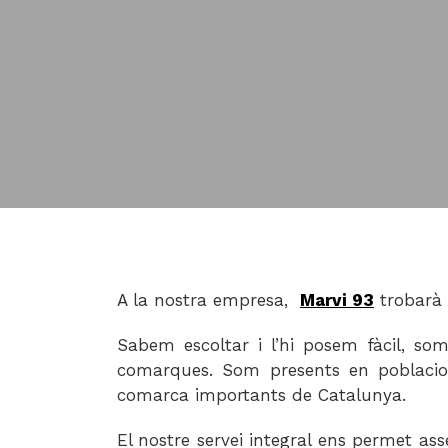
A la nostra empresa,
Marvi 93
trobarà u
Sabem escoltar i l’hi posem fàcil, s
comarques. Som presents en poblacions 
comarca importants de Catalunya.
El nostre servei integral ens permet a