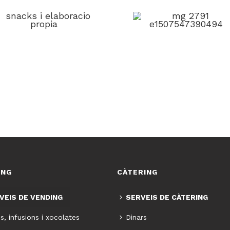
SNACKS I
REFRESCS I AIGU
LABORACIÓ PROPIA
+ informació
+ informació
ING
CÀTERING
VEIS DE VENDING
SERVEIS DE CÀTERING
s, infusions i xocolates
Dinars