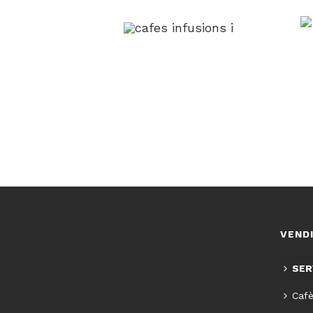
CAFÈS, INFUSIONS I
XOCOLATA
E
+ informació
VEND
SER
Cafè