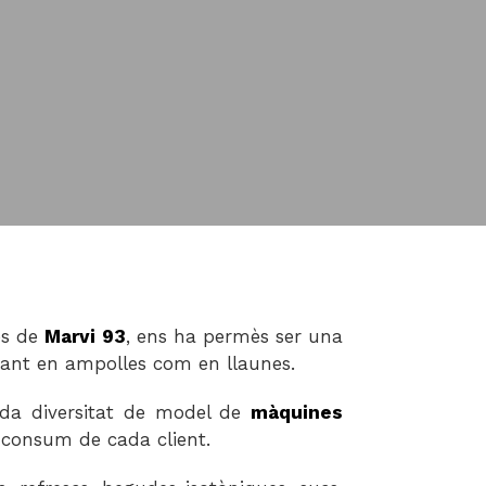
es de
Marvi 93
, ens ha permès ser una
tant en ampolles com en llaunes.
riada diversitat de model de
màquines
l consum de cada client.