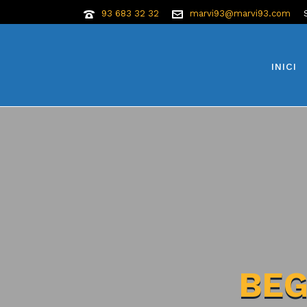
93 683 32 32
marvi93@marvi93.com
INICI
BEG