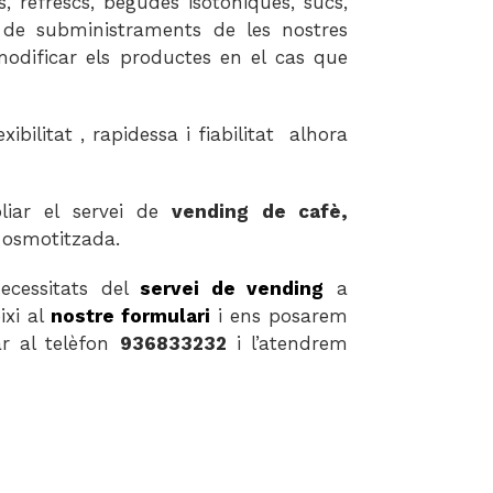
refrescs, begudes isotòniques, sucs,
ió de subministraments de les nostres
modificar els productes en el cas que
bilitat , rapidessa i fiabilitat alhora
liar el servei de
vending de cafè,
 osmotitzada.
ecessitats del
servei de vending
a
ixi al
nostre formulari
i ens posarem
ar al telèfon
936833232
i l’atendrem