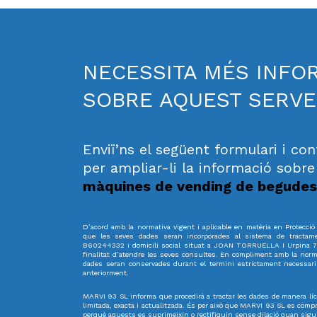
NECESSITA MÉS INFO
SOBRE AQUEST SERVE
Enviï’ns el següent formulari i c
per ampliar-li la informació sobre
màquines de vending de begudes
D’acord amb la normativa vigent i aplicable en matèria en Protecci
que les seves dades seran incorporades al sistema de tractam
B60244332 i domicili social situat a JOAN TORRUELLA I Urpina
finalitat d’atendre les seves consultes. En compliment amb la nor
dades seran conservades durant el termini estrictament necessar
anteriorment.
MARVI 93 SL informa que procedirà a tractar les dades de manera lícit
limitada, exacta i actualitzada. És per això que MARVI 93 SL es comp
perquè aquests es suprimeixin o rectifiquin sense dilació quan sigu