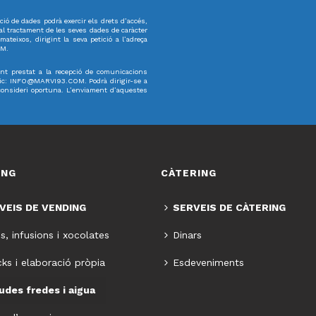
ció de dades podrà exercir els drets d’accés,
ó al tractament de les seves dades de caràcter
teixos, dirigint la seva petició a l’adreça
OM.
t prestat a la recepció de comunicacions
rònic: INFO@MARVI93.COM. Podrà dirigir-se a
 consideri oportuna. L’enviament d’aquestes
ING
CÀTERING
VEIS DE VENDING
SERVEIS DE CÀTERING
s, infusions i xocolates
Dinars
ks i elaboració pròpia
Esdeveniments
des fredes i aigua