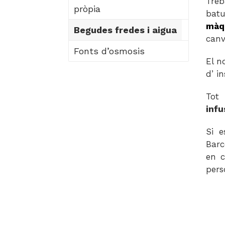
Treb
pròpia
batu
màq
Begudes fredes i aigua
canv
Fonts d’osmosis
El n
d’ i
Tot 
infu
Si e
Barc
en c
pers