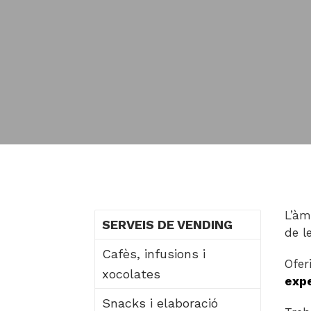
L’àm
SERVEIS DE VENDING
de l
Cafès, infusions i
Ofer
xocolates
exp
Snacks i elaboració