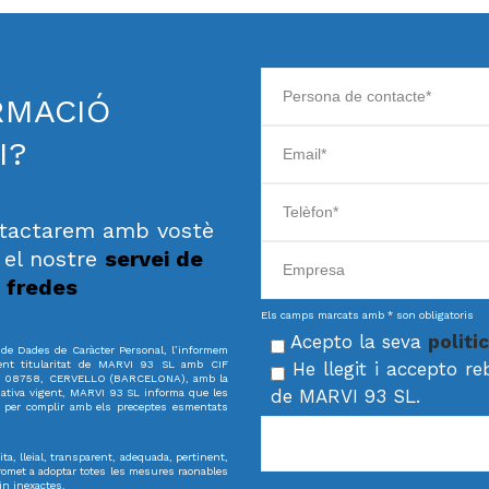
RMACIÓ
I?
ontactarem amb vostè
 el nostre
servei de
 fredes
Els camps marcats amb * son obligatoris
Acepto la seva
politi
ó de Dades de Caràcter Personal, l’informem
ent titularitat de MARVI 93 SL amb CIF
He llegit i accepto r
 7 08758, CERVELLO (BARCELONA), amb la
de MARVI 93 SL.
mativa vigent, MARVI 93 SL informa que les
i per complir amb els preceptes esmentats
a, lleial, transparent, adequada, pertinent,
romet a adoptar totes les mesures raonables
in inexactes.