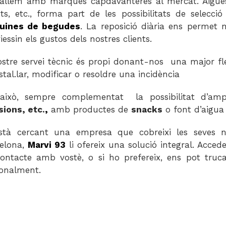
allem amb marques capdavanteres al mercat. Aigües, 
ts, etc., forma part de les possibilitats de selecc
uines de begudes
. La reposició diària ens permet 
iessin els gustos dels nostres clients.
ostre servei tècnic és propi donant-nos una major flexi
nstal.lar, modificar o resoldre una incidència
això, sempre complementat la possibilitat d’amp
sions, etc.
,
amb productes de
snacks
o font d’aigua
stà cercant una empresa que cobreixi les seves n
elona,
Marvi 93
li ofereix una solució integral. Accede
ontacte amb vostè, o si ho prefereix, ens pot truc
onalment.