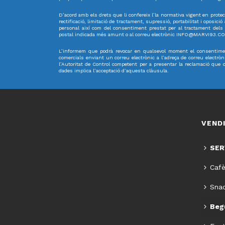
D’acord amb els drets que li confereix l’la normativa vigent en protec
rectificació, limitació de tractament, supressió, portabilitat i oposici
personal així com del consentiment prestat per al tractament dels ma
postal indicada més amunt o al correu electrònic INFO@MARVI93.C
L’informem que podrà revocar en qualsevol moment el consentimen
comercials enviant un correu electrònic a l’adreça de correu elect
l’Autoritat de Control competent per a presentar la reclamació que
dades implica l’acceptació d’aquesta clàusula.
VEND
SER
Cafè
Snac
Begu