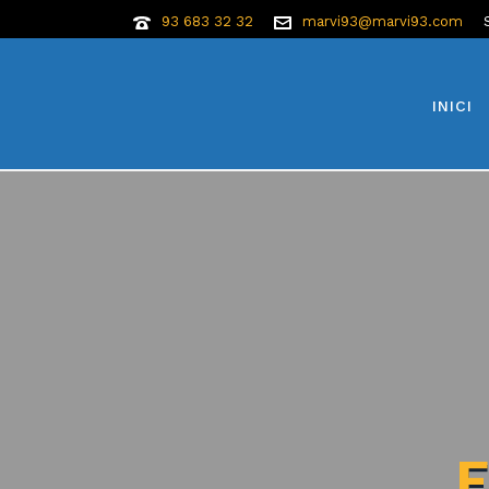
93 683 32 32
marvi93@marvi93.com
INICI