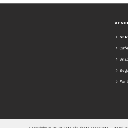
VEND
SER
Cafè
Snac
Begu
Font