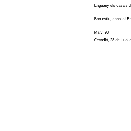
Enguany els casals d’
Bon estiu, canalla! E
Marvi
93
Cervelló, 28 de juliol