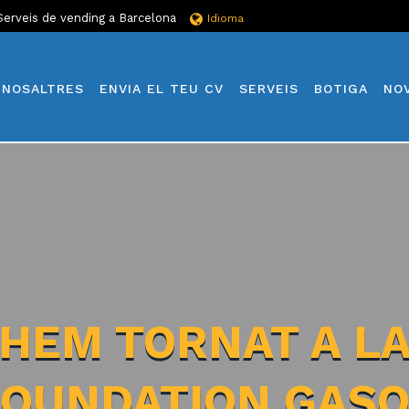
Serveis de vending a Barcelona
Idioma
NOSALTRES
ENVIA EL TEU CV
SERVEIS
BOTIGA
NO
HEM TORNAT A L
FOUNDATION GASO