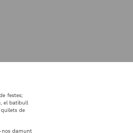
de festes;
 el batibull
 quilets de
nt-nos damunt