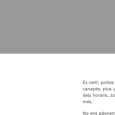
És cert!, portes
canapès, pica-p
dels horaris…to
més.
No ens adonem 