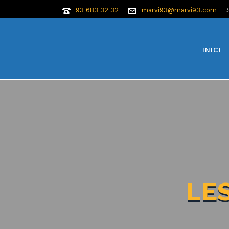
93 683 32 32
marvi93@marvi93.com
INICI
LE