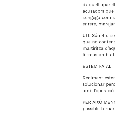
d’aquell apare
acusadors que p
s’engega com si
enrere, marejan
Uff! Són 4 o 5 
que no contens,
martiritza d’aq
li treus amb a
ESTEM FATAL!
Realment estem
solucionar per
amb l’operació 
PER AIXÒ MENYS
possible tornar