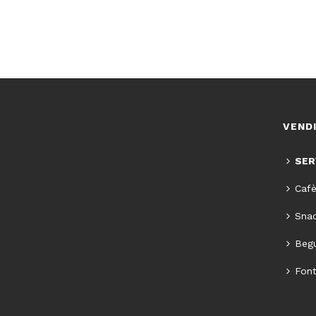
VEND
SER
Cafè
Snac
Begu
Font