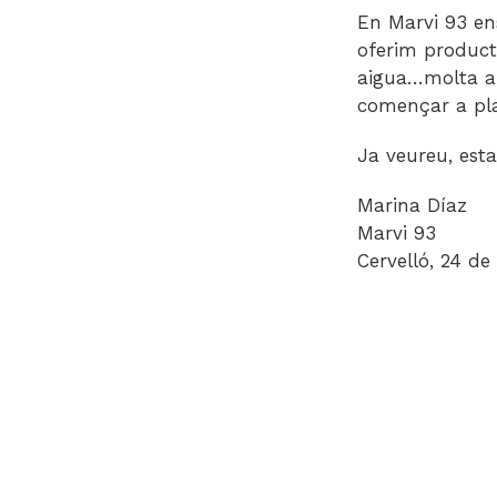
En Marvi 93 ens
oferim producte
aigua…molta ai
començar a pla
Ja veureu, est
Marina Díaz
Marvi 93
Cervelló, 24 de