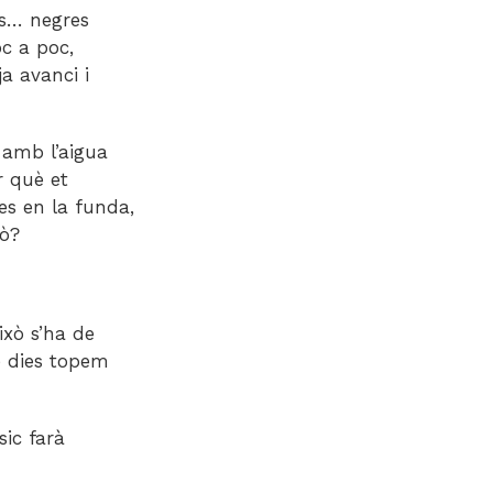
es… negres
oc a poc,
a avanci i
 amb l’aigua
r què et
es en la funda,
xò?
xò s’ha de
e dies topem
ic farà