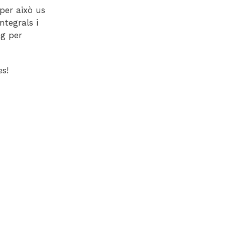
per això us
ntegrals i
ng per
es!