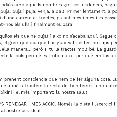
ll odiós amb aquells nombres grossos, cridaners, negr
uja, puja i puja! Venja, a dalt. Primer lentament, a p
 d’una carrera es tractés, pujant més i més i es passej
t-nos els ulls i finalment es para.
quilos els que he pujat i això no s’acaba aquí. Segueix
 el greix que diu que has guanyat i el teu no saps pe
uella manera… però si tu la tractes molt bé! La guard
fecte la pols perquè es trobi maca…per què em fas ai
 prenent consciencia que hem de fer alguna cosa…ai
què a més afrontem la recta del bon temps, en quatr
bikini i el més important: la nostra salut.
 RENEGAR I MÉS ACCIÓ. Només la dieta i l’exercici fís
 al nostre pes ideal.